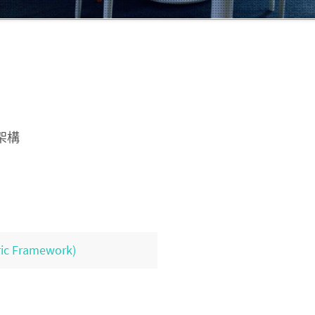
 架構
 Framework)